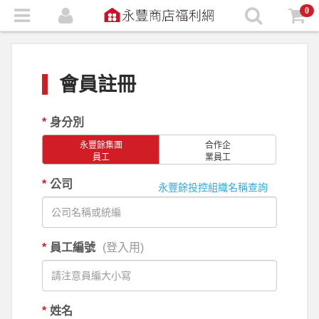
0
會員註冊
*
身分別
永豐餘集團
合作企
員工
業員工
*
公司
永豐餘投控組織名稱查詢
*
員工編號
(登入用)
*
姓名